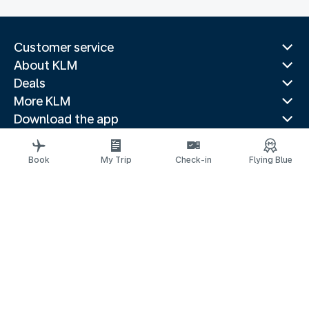
Customer service
About KLM
Deals
More KLM
Download the app
Related websites
Travel guides
Book
My Trip
Check-in
Flying Blue
Top destinations
Popular countries
Trending routes
Legal information
Privacy statement
Accessibility statement
© 2026 KLM
Cookie settings